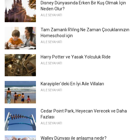
Disney Dünyasında Erken Bir Kuş Olmak İçin
Neden Olur?
AILE SEYAHATI
Tam Zamanlı RVing Ne Zaman Çocuklarınızın
Homeschool için
AILE SEYAHATI
Harry Potter ve Yasak Yolculuk Ride
AILE SEYAHATI
Karayipler'deki En İyi Aile Villaları
AILE SEYAHATI
Cedar Point Park, Heyecan Verecek ve Daha
Fazlası
AILE SEYAHATI
Walley Dünyası ile anlaşma nedir?