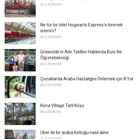
AILE SEYAHATI
Ne tür bir bilet Hogwarts Express'e binmek
isterim?
AILE SEYAHATI
Griswolds'ın Aile Tatilleri Hakkında Bize Ne
Öğretebileceği
AILE SEYAHATI
Çocuklarda Araba Hastalığını Önlemek için 8 Yol
AILE SEYAHATI
Kona Village Tatil Köyü
AILE SEYAHATI
Uber ile bir araba koltuğu nasıl alınır
AILE SEYAHATI