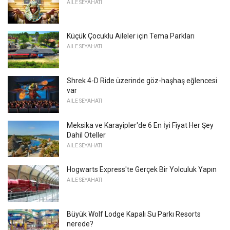
AILE SEYAHATI
Küçük Çocuklu Aileler için Tema Parkları
AILE SEYAHATI
Shrek 4-D Ride üzerinde göz-haşhaş eğlencesi
var
AILE SEYAHATI
Meksika ve Karayipler'de 6 En İyi Fiyat Her Şey
Dahil Oteller
AILE SEYAHATI
Hogwarts Express'te Gerçek Bir Yolculuk Yapın
AILE SEYAHATI
Büyük Wolf Lodge Kapalı Su Parkı Resorts
nerede?