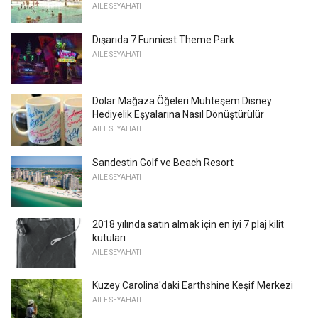
AILE SEYAHATI
Dışarıda 7 Funniest Theme Park
AILE SEYAHATI
Dolar Mağaza Öğeleri Muhteşem Disney
Hediyelik Eşyalarına Nasıl Dönüştürülür
AILE SEYAHATI
Sandestin Golf ve Beach Resort
AILE SEYAHATI
2018 yılında satın almak için en iyi 7 plaj kilit
kutuları
AILE SEYAHATI
Kuzey Carolina'daki Earthshine Keşif Merkezi
AILE SEYAHATI