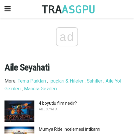
ad
Aile Seyahati
More:
Tema Parkları
,
İpuçları & Hileler
,
Sahiller
,
Aile Yol
Gezileri
,
Macera Gezileri
4 boyutlu film nedir?
AILE SEYAHATI
Mumya Ride İncelemesi İntikamı