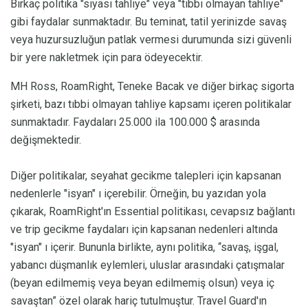
Birkaç politika "siyasi tahliye" veya "tıbbi olmayan tahliye"
gibi faydalar sunmaktadır. Bu teminat, tatil yerinizde savaş
veya huzursuzluğun patlak vermesi durumunda sizi güvenli
bir yere nakletmek için para ödeyecektir.
MH Ross, RoamRight, Teneke Bacak ve diğer birkaç sigorta
şirketi, bazı tıbbi olmayan tahliye kapsamı içeren politikalar
sunmaktadır. Faydaları 25.000 ila 100.000 $ arasında
değişmektedir.
Diğer politikalar, seyahat gecikme talepleri için kapsanan
nedenlerle "isyan" ı içerebilir. Örneğin, bu yazıdan yola
çıkarak, RoamRight'ın Essential politikası, cevapsız bağlantı
ve trip gecikme faydaları için kapsanan nedenleri altında
"isyan" ı içerir. Bununla birlikte, aynı politika, “savaş, işgal,
yabancı düşmanlık eylemleri, uluslar arasındaki çatışmalar
(beyan edilmemiş veya beyan edilmemiş olsun) veya iç
savaştan” özel olarak hariç tutulmuştur. Travel Guard'ın