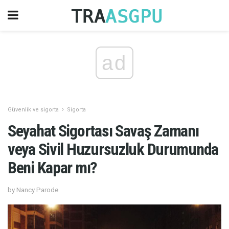
ad
Güvenlik ve sigorta
Sigorta
Seyahat Sigortası Savaş Zamanı
veya Sivil Huzursuzluk Durumunda
Beni Kapar mı?
by Nancy Parode