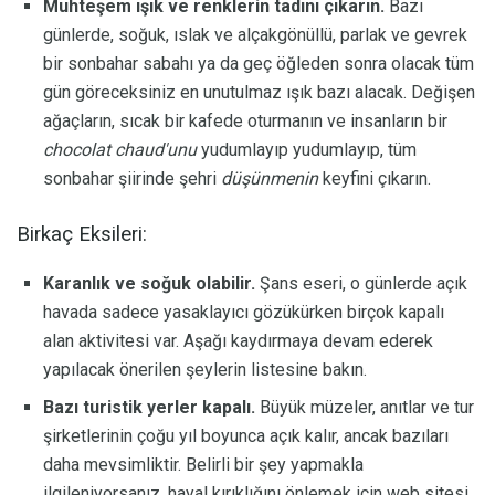
Muhteşem ışık ve renklerin tadını çıkarın.
Bazı
günlerde, soğuk, ıslak ve alçakgönüllü, parlak ve gevrek
bir sonbahar sabahı ya da geç öğleden sonra olacak tüm
gün göreceksiniz en unutulmaz ışık bazı alacak. Değişen
ağaçların, sıcak bir kafede oturmanın ve insanların bir
chocolat chaud'unu
yudumlayıp yudumlayıp, tüm
sonbahar şiirinde şehri
düşünmenin
keyfini çıkarın.
Birkaç Eksileri:
Karanlık ve soğuk olabilir.
Şans eseri, o günlerde açık
havada sadece yasaklayıcı gözükürken birçok kapalı
alan aktivitesi var. Aşağı kaydırmaya devam ederek
yapılacak önerilen şeylerin listesine bakın.
Bazı turistik yerler kapalı.
Büyük müzeler, anıtlar ve tur
şirketlerinin çoğu yıl boyunca açık kalır, ancak bazıları
daha mevsimliktir. Belirli bir şey yapmakla
ilgileniyorsanız, hayal kırıklığını önlemek için web sitesi