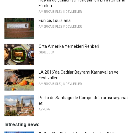
Hawaii'de çekilen ve Yerleştirilen En İyi Sinema
Filmleri
AMERIKA BIRLEŞIK DEVLETLERI
Eunice, Louisiana
AMERIKA BIRLEŞIK DEVLETLERI
Orta Amerika Yemekleri Rehberi
GIDILECEK
LA 2016'da Cadılar Bayramı Karnavalları ve
Festivalleri
AMERIKA BIRLEŞIK DEVLETLERI
Porto de Santiago de Compostela arası seyahat
et
AVRUPA
Intresting news