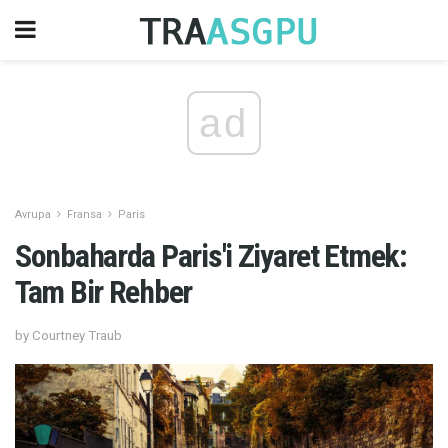
ad
Avrupa
Fransa
Paris
Sonbaharda Paris'i Ziyaret Etmek:
Tam Bir Rehber
by Courtney Traub