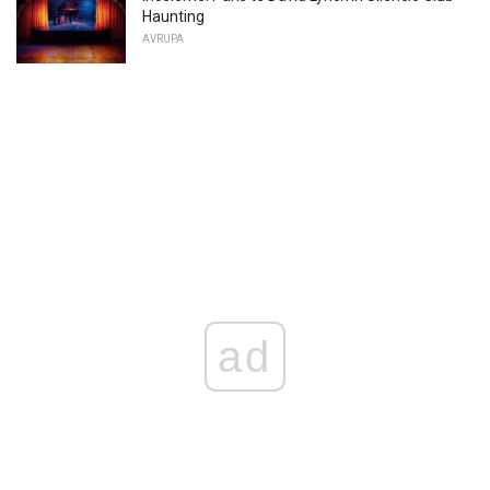
Haunting
AVRUPA
ad