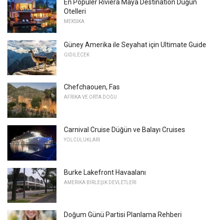
En Popüler Riviera Maya Destination Düğün
Otelleri
MEKSIKA
Güney Amerika ile Seyahat için Ultimate Guide
GIDILECEK
Chefchaouen, Fas
AFRIKA VE ORTA DOĞU
Carnival Cruise Düğün ve Balayı Cruises
YOLCULUKLARI
Burke Lakefront Havaalanı
AMERIKA BIRLEŞIK DEVLETLERI
Doğum Günü Partisi Planlama Rehberi