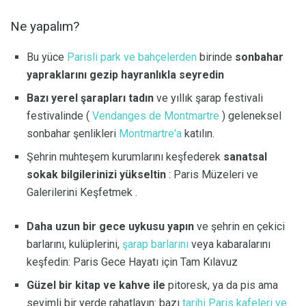
Ne yapalım?
Bu yüce
Parisli park ve bahçelerden
birinde
sonbahar
yapraklarını gezip hayranlıkla seyredin
Bazı yerel şarapları tadın
ve yıllık şarap festivali
festivalinde (
Vendanges de Montmartre
) geleneksel
sonbahar şenlikleri
Montmartre'a
katılın.
Şehrin muhteşem kurumlarını keşfederek
sanatsal
sokak bilgilerinizi yükseltin
: Paris Müzeleri ve
Galerilerini Keşfetmek .
Daha uzun bir gece uykusu yapın
ve şehrin en çekici
barlarını, kulüplerini,
şarap barlarını
veya kabaralarını
keşfedin: Paris Gece Hayatı için Tam Kılavuz
Güzel bir kitap ve kahve ile
pitoresk, ya da pis ama
sevimli bir yerde rahatlayın: bazı
tarihi Paris kafeleri ve